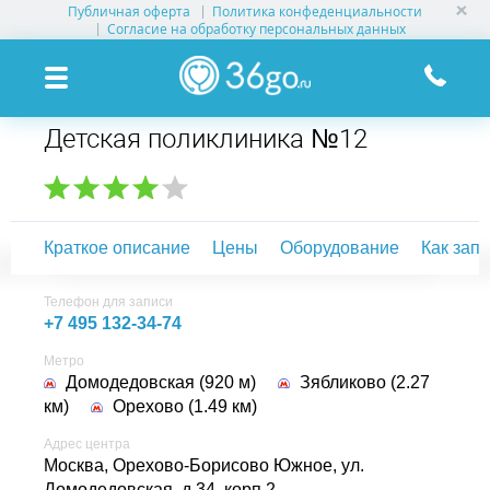
Публичная оферта
Политика конфеденциальности
УСЛУГИ КЛИНИК
Согласие на обработку персональных данных
КЛИНИКИ НА КАРТЕ
Детская поликлиника №12
ПАМЯТКА ПАЦИЕНТУ
АКЦИИ
Краткое описание
Цены
Оборудование
Как зап
О ПРОЕКТЕ
Телефон для записи
+7 495 132-34-74
Метро
Домодедовская (920 м)
Зябликово (2.27
км)
Орехово (1.49 км)
Адрес центра
Москва, Орехово-Борисово Южное,
ул.
Домодедовская, д.34, корп.2